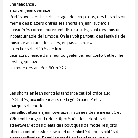
une tendance :
short en jean oversize
Portés avec des t-shirts vintage, des crop tops, des baskets ou
même des blazers cintrés, les shorts en jean, autrefois
considérés comme purement décontractés, sont devenus un
incontournable de la mode. On les voit partout : des festivals de
musique aux rues des villes, en passant par…
collections de défilés de luxe
Leur attrait réside dans leur polyvalence, leur confort et leur lien
nostalgique avec…
La mode des années 90 et Y2K
.
Les shorts en jean sont très tendance cet été grâce aux
célébrités, aux influenceurs de la génération Z et…
marques de mode
Les silhouettes en jean oversize, inspirées des années 90 et
Y2K, font leur grand retour. Appréciés des adeptes du
streetwear et des clients des boutiques de mode, les jorts
offrent confort, style unisexe et une infinité de possibilités de
personnalisation. Parmi les modèles les plus en vogue