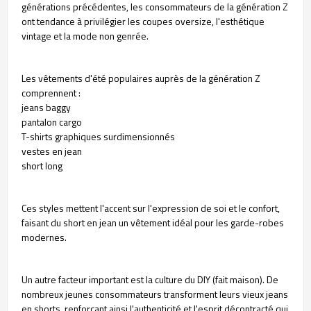
générations précédentes, les consommateurs de la génération Z
ont tendance à privilégier les coupes oversize, l'esthétique
vintage et la mode non genrée.
Les vêtements d'été populaires auprès de la génération Z
comprennent :
jeans baggy
pantalon cargo
T-shirts graphiques surdimensionnés
vestes en jean
short long
Ces styles mettent l'accent sur l'expression de soi et le confort,
faisant du short en jean un vêtement idéal pour les garde-robes
modernes.
Un autre facteur important est la culture du DIY (fait maison). De
nombreux jeunes consommateurs transforment leurs vieux jeans
en shorts, renforçant ainsi l'authenticité et l'esprit décontracté qui