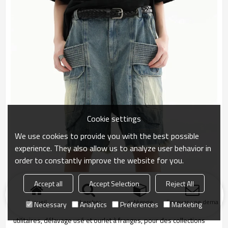
Cookie settings
We use cookies to provide you with the best possible
experience. They also allow us to analyze user behavior in
order to constantly improve the website for you.
Accept all
Accept Selection
Reject All
Short cargo en denim délavé sur mesure avec ourlet à franges
Accueil
chercher
catégorie
Envoyer une demand
Necessary
Analytics
Preferences
Marketing
Short en jean customisé d'inspiration streetwear, avec poches
utilitaires, délavage usé et ourlet à franges, pour des collections