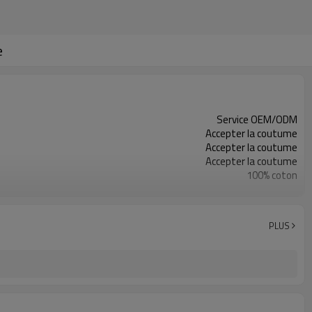
e
Service OEM/ODM
Accepter la coutume
Accepter la coutume
Accepter la coutume
100% coton
30 pièces
Chine
Shenzhen
PLUS