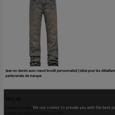
Jean en denim avec nœud brodé personnalisé | Idéal pour les détaillant
partenariats de marque
Mots clé
We use cookies to provide you with the best pos
pantalons en velours côtelé vierges en gros
pantalon en velours côtelé personnalisé