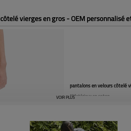
 côtelé vierges en gros - OEM personnalisé 
pantalons en velours côtelé v
*Matériaux en coton
VOIR PLUS
Acceptez la personnalisation c
rapide