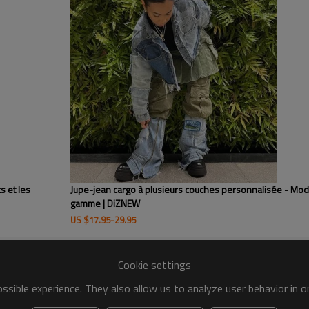
Pantalon en velours côtelé vie
personnalisée disponible avec u
marques et créateurs de mode à 
de haute qualité.
s et les
Jupe-jean cargo à plusieurs couches personnalisée - Mod
gamme | DiZNEW
US $
17.95
-
29.95
Cookie settings
sible experience. They also allow us to analyze user behavior in 