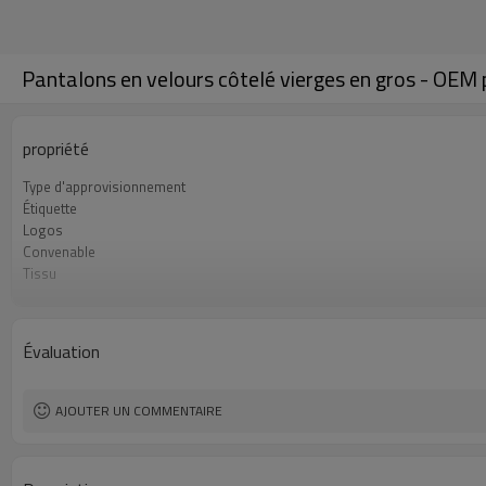
Pantalons en velours côtelé vierges en gros - OEM
propriété
Type d'approvisionnement
Étiquette
Logos
Convenable
Tissu
Quantité minimale de commande
Origine
GOUSSET
Évaluation
AJOUTER UN COMMENTAIRE