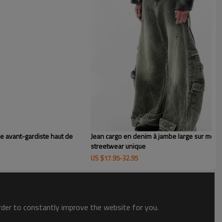
rge en gros, doux et résistant. Fabrication OEM/ODM
ne faible quantité minimale de commande. Idéal pour les
la recherche de pantalons en velours côtelé personnalisés et
e avant-gardiste haut de
Jean cargo en denim à jambe large sur mesur
streetwear unique
US $
17.95
-
32.95
order to constantly improve the website for you.