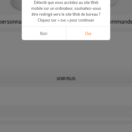
Détecté que vous accédez au site Web
mobile sur un ordinateur, souhaitez-vous
être redirigé vers le site Web de bureau ?
 personnalisé et faible quantité minimale de command
Cliquez sur « oui » pour continuer
Non
Oui
VOIR PLUS